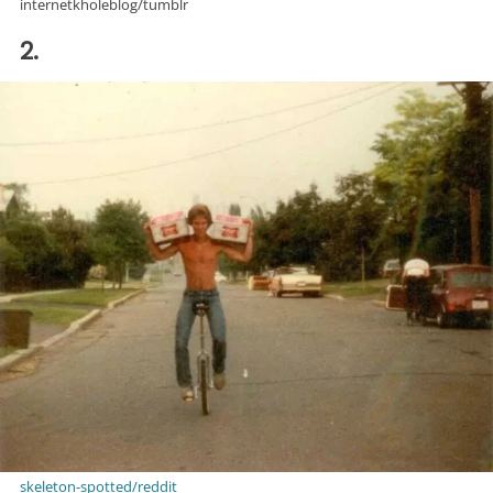
internetkholeblog/tumblr
2.
skeleton-spotted/reddit