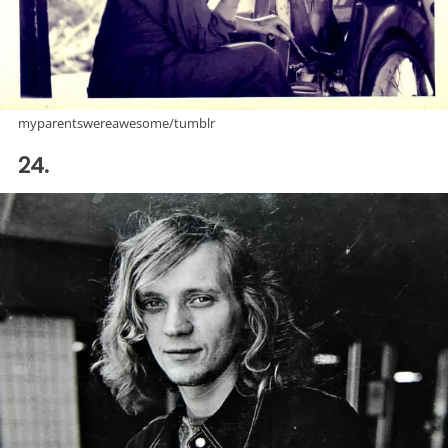
myparentswereawesome/tumblr
24.