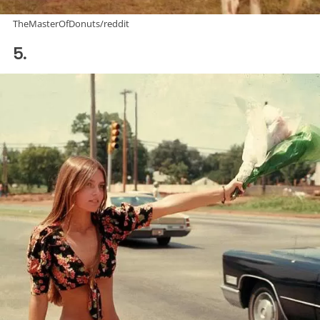
TheMasterOfDonuts/reddit
5.