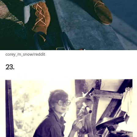
corey_m_snow/reddit
23.