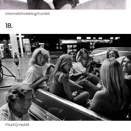
internetkholeblog/tumblr
18.
FNaXQ/reddit