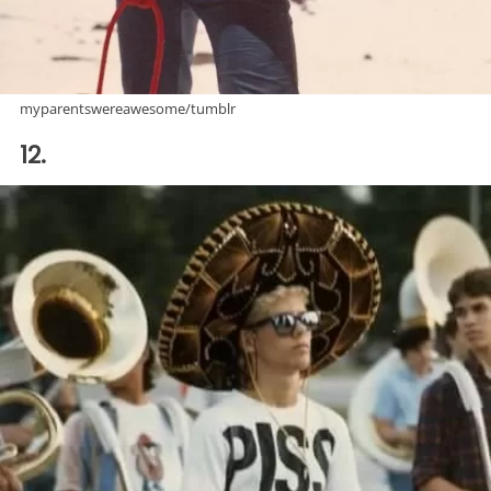
myparentswereawesome/tumblr
12.