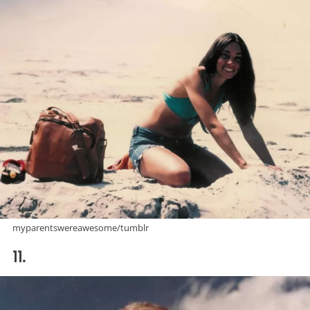
myparentswereawesome/tumblr
11.