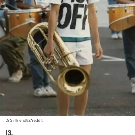
DrGirlfriend93/reddit
13.