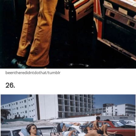
beentheredidntdothat/tumblr
26.