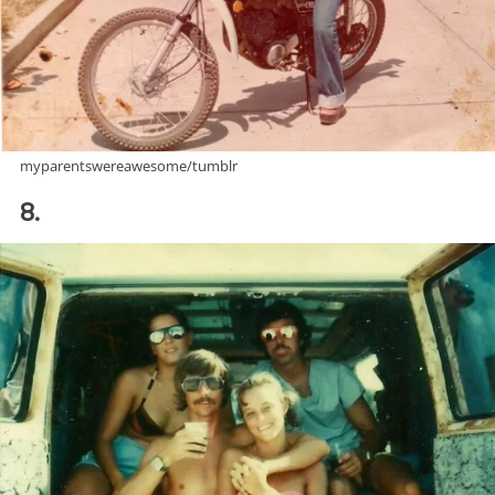
myparentswereawesome/tumblr
8.