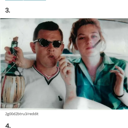
3.
2g00d2btru3/reddit
4.