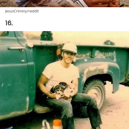
JesusCriminy/reddit
16.