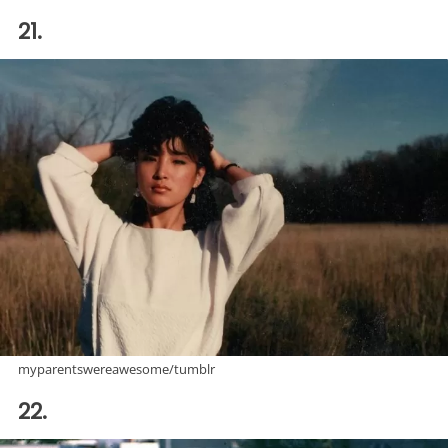
21.
myparentswereawesome/tumblr
22.