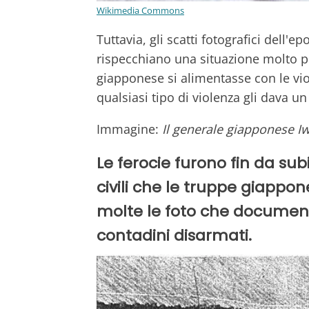
Wikimedia Commons
Tuttavia, gli scatti fotografici dell'ep
rispecchiano una situazione molto più
giapponese si alimentasse con le viole
qualsiasi tipo di violenza gli dava un
Immagine:
Il generale giapponese I
Le ferocie furono fin da subit
civili che le truppe giappon
molte le foto che document
contadini disarmati.