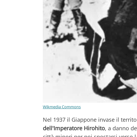
Wikmedia Commons
Nel 1937 il Giappone invase il territ
dell'Imperatore Hirohito
, a danno de
città minori per poi spostarsi verso 