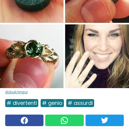
dobuk/imgur
# divertenti
# genio
# assurdi