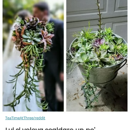
TeaTimeAtThree/reddit