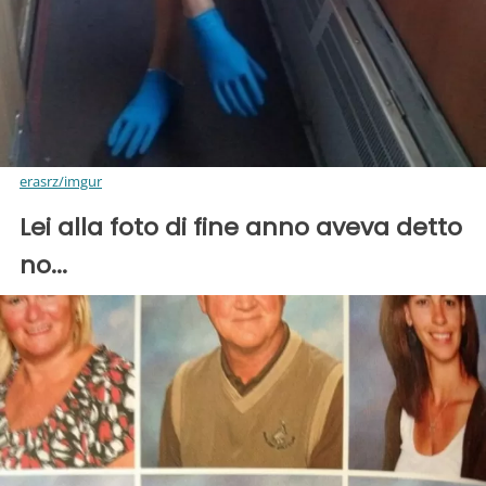
erasrz/imgur
Lei alla foto di fine anno aveva detto
no...