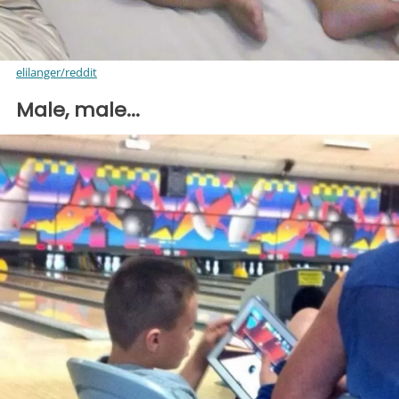
elilanger/reddit
Male, male...