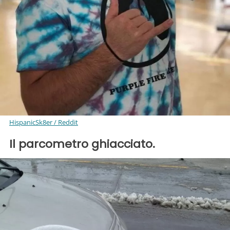
HispanicSk8er / Reddit
Il parcometro ghiacciato.