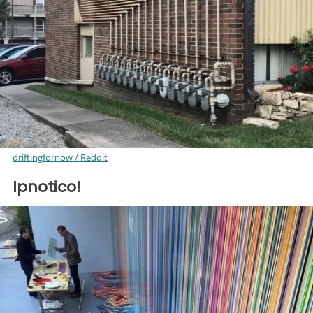
driftingfornow / Reddit
Ipnotico!