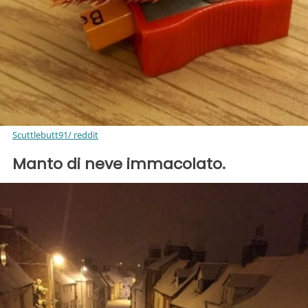
Scuttlebutt91/ reddit
Manto di neve immacolato.