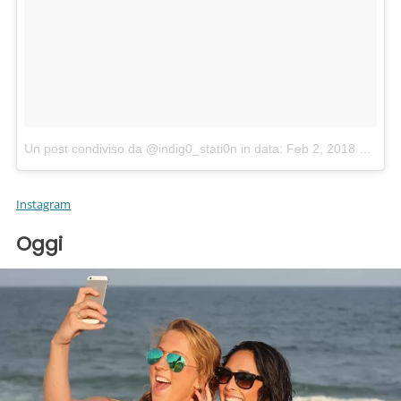
Un post condiviso da @indig0_stati0n
in data:
Feb 2, 2018 at 9:50 PST
Instagram
Oggi