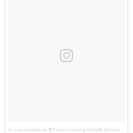
Un post condiviso da 🌎Fitness Coaching Online🌎 (@riciukzzz)
in