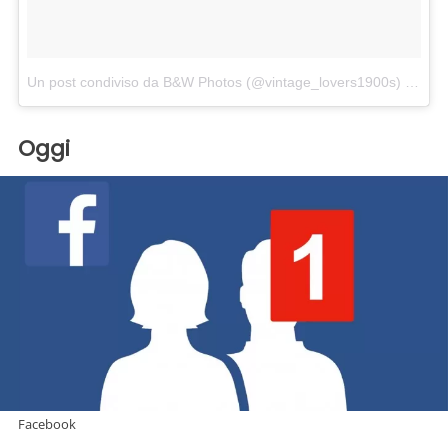
Un post condiviso da B&W Photos (@vintage_lovers1900s)
in data:
Oggi
Facebook