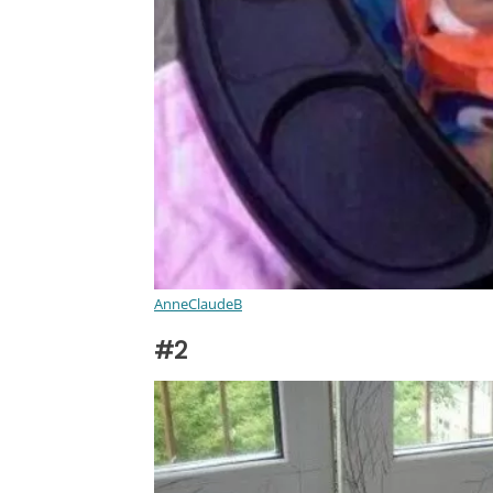
AnneClaudeB
#2