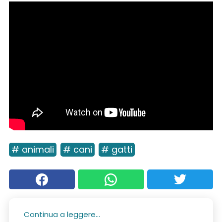
# animali
# cani
# gatti
Continua a leggere...