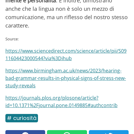
mente e personalità
. E inoltre, dimostrano
anche che la lingua non è solo un mezzo di
comunicazione, ma un riflesso del nostro stesso
carattere.
Source:
https://www.sciencedirect.com/science/article/pii/S09
11604423000544?via%3Dihub
https://www.birmingham.ac.uk/news/2023/hearing-
bad-grammar-results-in-physical-signs-of-stress-new-
study-reveals
https://journals.plos.org/plosone/article?
id=10.1371%2Fjournal.pone.0149885#authcontrib
# curiosità