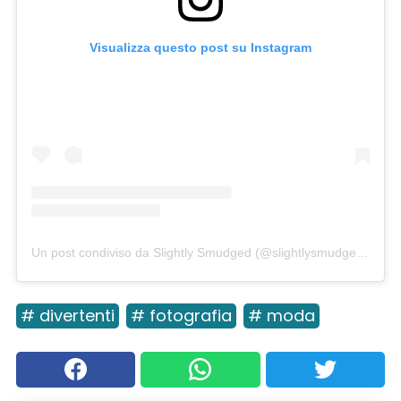
Visualizza questo post su Instagram
Un post condiviso da Slightly Smudged (@slightlysmudged)
in da
# divertenti
# fotografia
# moda