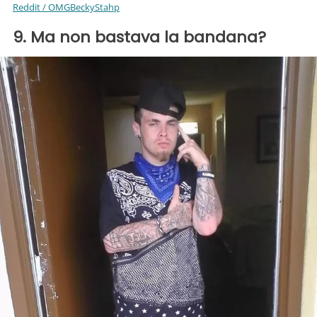
Reddit / OMGBeckyStahp
9. Ma non bastava la bandana?