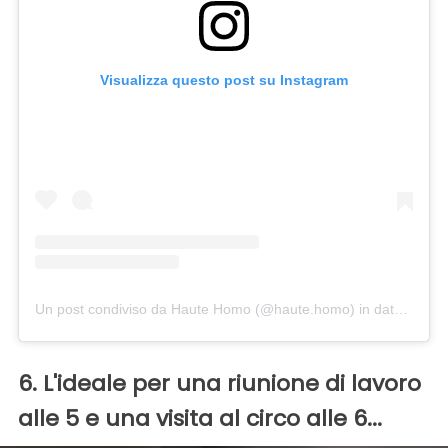
Visualizza questo post su Instagram
Un post condiviso da Haute Homo (@haute.homo)
in data:
27 Lu
6. L'ideale per una riunione di lavoro
alle 5 e una visita al circo alle 6...