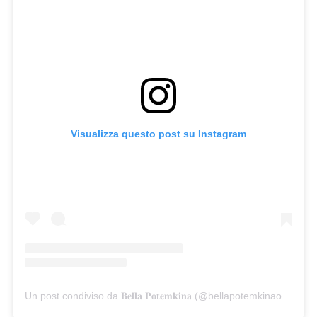
Visualizza questo post su Instagram
Un post condiviso da 𝐁𝐞𝐥𝐥𝐚 𝐏𝐨𝐭𝐞𝐦𝐤𝐢𝐧𝐚 (@bellapotemkinaofficial)
i