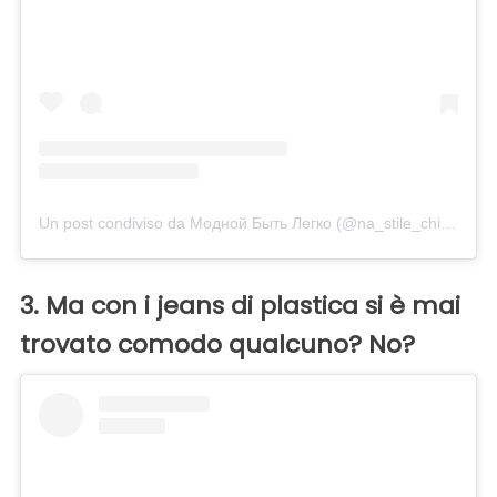
Un post condiviso da Модной Быть Легко (@na_stile_chita)
in d
3. Ma con i jeans di plastica si è mai
trovato comodo qualcuno? No?