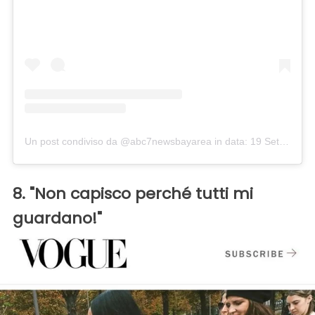
Un post condiviso da @abc7newsbayarea
in data:
19 Set 2017 alle ore 11:08 PDT
8. "Non capisco perché tutti mi
guardano!"