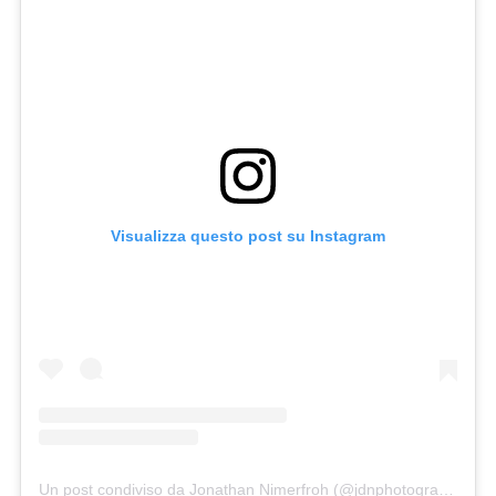
Visualizza questo post su Instagram
Un post condiviso da Jonathan Nimerfroh (@jdnphotography)
in 