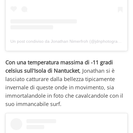
Un post condiviso da Jonathan Nimerfroh (@jdnphotography)
in 
Con una temperatura massima di -11 gradi
celsius sull'Isola di Nantucket
, Jonathan si è
lasciato catturare dalla bellezza tipicamente
invernale di queste onde in movimento, sia
immortalandole in foto che cavalcandole con il
suo immancabile surf.