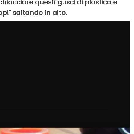
chiacciare questi gusci di plastica e
p!" saltando in alto.