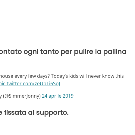
tato ogni tanto per pulire la pallina
use every few days? Today’s kids will never know this
pic.twitter.com/zeUbTi6SoJ
y (@SimmerJonny)
24 aprile 2019
fissata al supporto.