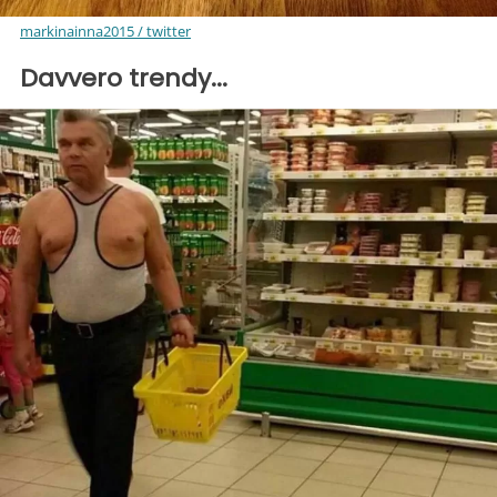
markinainna2015 / twitter
Davvero trendy...