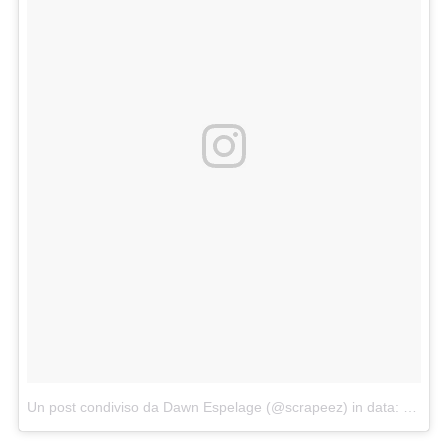
Un post condiviso da Dawn Espelage (@scrapeez)
in data:
Nov 7,