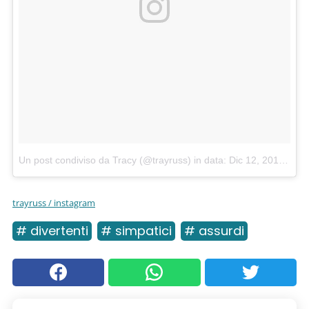
Un post condiviso da Tracy (@trayruss)
in data:
Dic 12, 2016 at 7:58 PST
trayruss / instagram
# divertenti
# simpatici
# assurdi