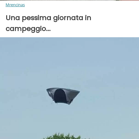
Mrencinas
Una pessima giornata in
campeggio...