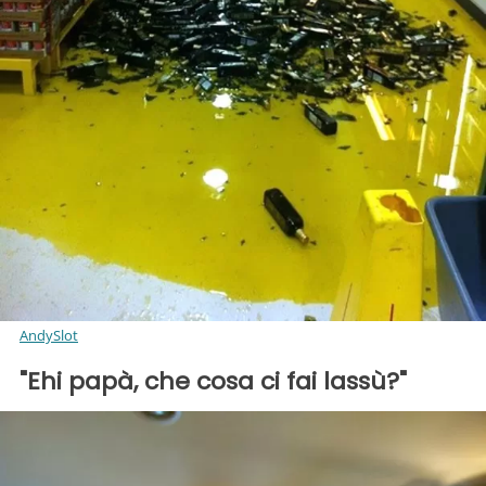
AndySlot
"Ehi papà, che cosa ci fai lassù?"