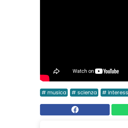
# musica
# scienza
# interess