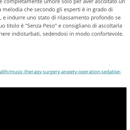
re completamente umore solo per aver ascoltato un
a melodia che secondo gli esperti è in grado di
, e indurre uno stato di rilassamento profondo se
suo titolo è "Senza Peso" e consigliano di ascoltarla
nere indisturbati, sedendosi in modo confortevole.
lth/music-therapy-surgery-anxiety-operation-sedative-