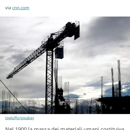
via
cnn.com
tpeluffo/pixabay
Nel 1900 la massa dei materiali umani costituiva